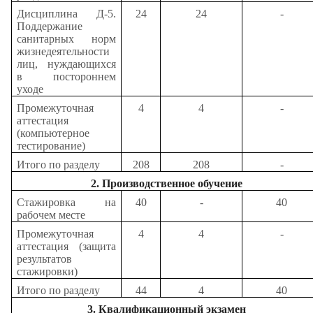
Дисциплина Д-5.
24
24
-
Поддержание
санитарных норм
жизнедеятельности
лиц, нуждающихся
в постороннем
уходе
Промежуточная
4
4
-
аттестация
(компьютерное
тестирование)
Итого по разделу
208
208
-
2. Производственное обучение
Стажировка на
40
-
40
рабочем месте
Промежуточная
4
4
-
аттестация (защита
результатов
стажировки)
Итого по разделу
44
4
40
3. Квалификационный экзамен