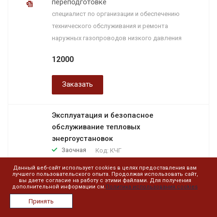
переподготовке
специалист по организации и обеспечению
технического обслуживания и ремонта
наружных газопроводов низкого давления
12000
Заказать
Эксплуатация и безопасное
обслуживание тепловых
энергоустановок
Заочная
Код:
КЧГ
Количество часов: 16
Данный веб-сайт использует cookies в целях предоставления вам
лучшего пользовательского опыта. Продолжая использовать сайт,
вы даете согласие на работу с этими файлами. Для получения
Удостоверение установленного
дополнительной информации см.
Политика использования cookies
образца
Принять
2700