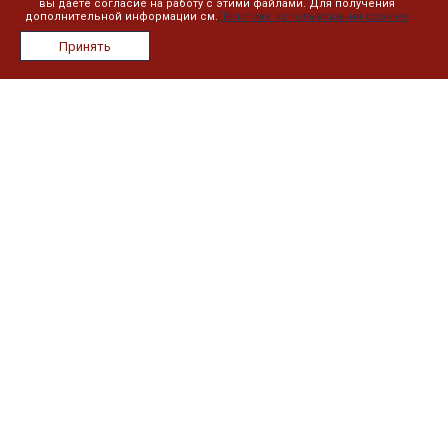
вы даете согласие на работу с этими файлами. Для получения
дополнительной информации см.
Политика использования cookies
О компании
Принять
Лицензии
Сотрудники
Реквизиты
Сведения об образовательной организации
План занятий
Дистанционное обучение
Реестр выданных документов
Информация
Контакты
Новости
Политика в отношении обработки персональных данных
Наши контакты