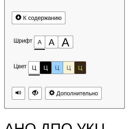
К содержанию
А
Шрифт
А
А
Цвет
Ц
Ц
Ц
Ц
Ц
Дополнительно
АНО ДПО УКЦ