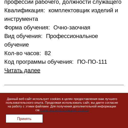
профессии рабочего, должности служащего
Квалификация: комплектовщик изделий и
инструмента
Форма обучения: Очно-заочная
Вид обучения: Профессиональное
обучение
Кол-во часов: 82
Код программы обучения: ПО-ПО-111
Читать далее
«Сварщик на машинах
Данный веб-сайт использует cookies в целях предоставления вам лучшего
пользовательского опыта. Продолжая использовать сайт, вы даете согласие
контактной (прессовой)
на работу с этими файлами. Для получения дополнительной информации
см.
Политика использования cookies
сварки» (код профессии 18338)
Принять