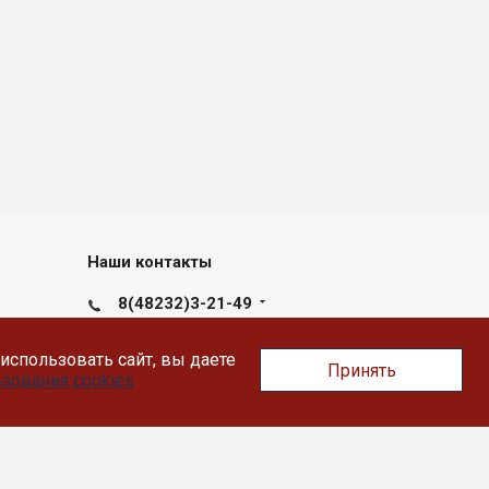
Наши контакты
8(48232)3-21-49
пн-пт с 09:00 до 17:30
использовать сайт, вы даете
Принять
172390, г.Ржев, Ленинградское
зования cookies
шоссе, дом 9, этаж 2, офис 207.
sokolova@likey.su