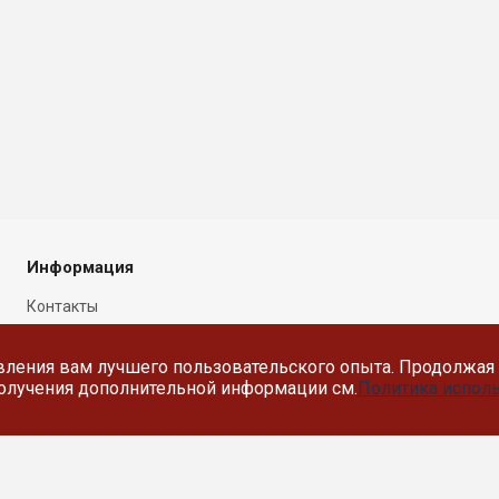
Информация
Контакты
Новости
вления вам лучшего пользовательского опыта. Продолжая 
Политика в отношении
 получения дополнительной информации см.
Политика исполь
обработки персональных
данных