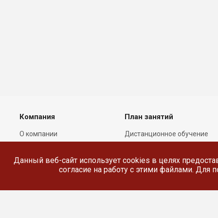
Компания
План занятий
О компании
Дистанционное обучение
Лицензии
Реестр выданных
документов
Данный веб-сайт использует cookies в целях предоста
Сотрудники
согласие на работу с этими файлами. Для
Реквизиты
Сведения об
образовательной
организации