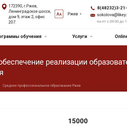
172390, г.Ржев,
8(48232)3-21
Ленинградское шоссе,
Ржев
А
А
sokolova@likey.
дом 9, этаж 2, офис
пн-пт с 09:00 до 1
207.
ограммы обучения
Услуги
Onli
обеспечение реализации образова
я
Среднее профессиональное образование Ржев
15000