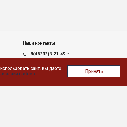
Наши контакты
8(48232)3-21-49
пн-пт с 09:00 до 17:30
использовать сайт, вы даете
Принять
172390, г.Ржев, Ленинградское
зования cookies
шоссе, дом 9, этаж 2, офис 207.
sokolova@likey.su