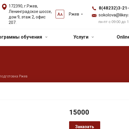
172390, г.Ржев,
8(48232)3-21
Ленинградское шоссе,
Ржев
А
А
sokolova@likey.
дом 9, этаж 2, офис
пн-пт с 09:00 до 1
207.
ограммы обучения
Услуги
Onli
подготовка Ржев
15000
Заказать