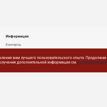
Информация
Контакты
Новости
вления вам лучшего пользовательского опыта. Продолжая 
Политика в отношении
 получения дополнительной информации см.
Политика исполь
обработки персональных
данных