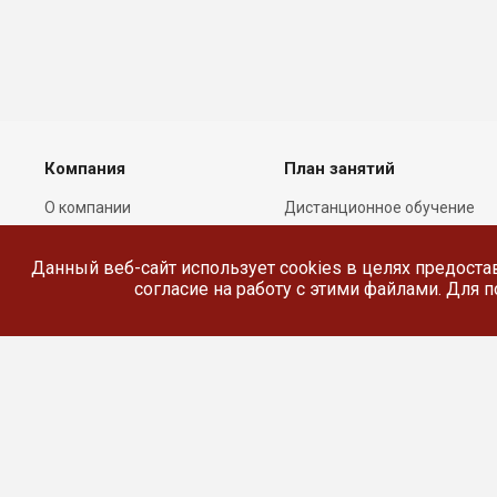
Компания
План занятий
О компании
Дистанционное обучение
Лицензии
Реестр выданных
документов
Данный веб-сайт использует cookies в целях предоста
Сотрудники
согласие на работу с этими файлами. Для
Реквизиты
Сведения об
образовательной
организации
© 2026 Все права защищены.