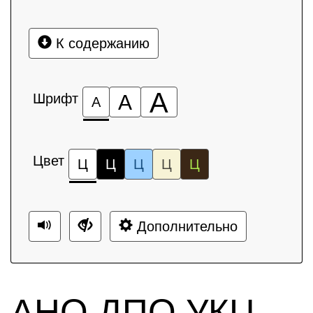
К содержанию
А
Шрифт
А
А
Цвет
Ц
Ц
Ц
Ц
Ц
Дополнительно
АНО ДПО УКЦ